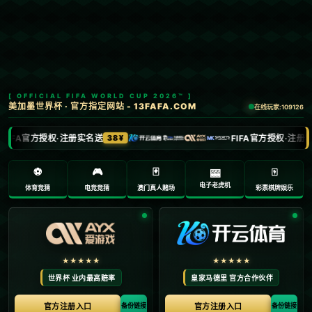
公司新闻
行业资讯