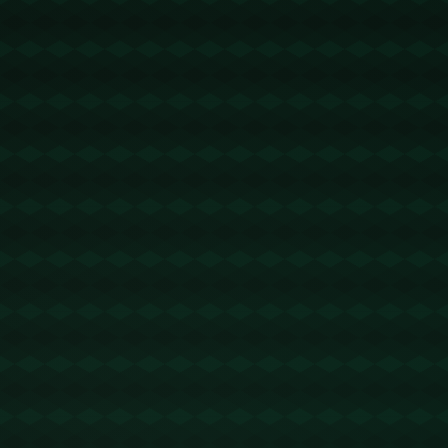
首先，**莱昂纳德的伤病问题**是个不容忽视的因素。从
病隐患就被频繁提及。在2019年夏天签约快船后，*他的健康
繁的“轮休政策”虽然在保护他的健康，但也影响了球队的凝聚