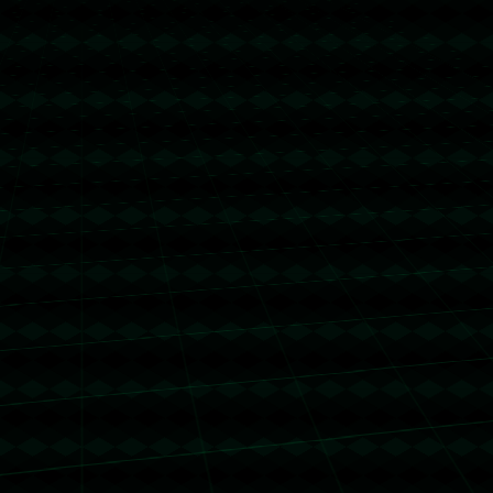
---
亚洲羽球混合团体赛始终是一个成败交织的舞台，大马队
明了方向。**勒莎娜挑战科芒虽然未能获胜，但她的坚持与拼搏
赛程中，大马队需要更多类似勒莎娜这样具备潜力的球员迎难
上一篇:
三位中国选手齐登场！吴宜泽4-4肖国栋决出胜负，斯佳辉
再战塞尔比！.
下一篇:
【原创】2月6日国王杯赛事推荐：莱加内斯VS皇家马德
里.