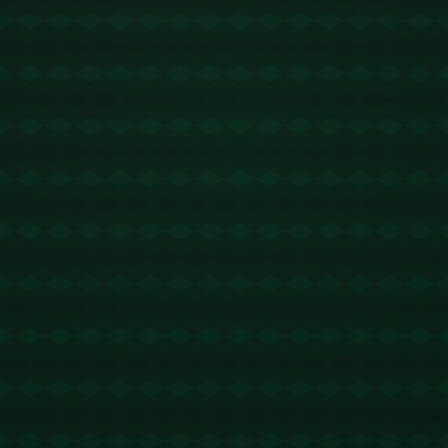
作为大马队的潜力之星，勒莎娜近年来屡屡在国际赛事中
在对阵科芒时，她明显受到了压力。科芒一如既往地以其快速灵
*高水准的控球能力**。相比之下，勒莎娜虽然在速度和反应上
选择上略显薄弱。这使得她在两局中均未能逆转战局，最终以0