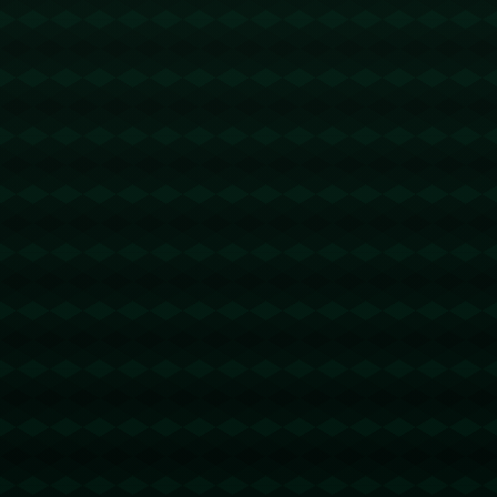
---
### **印尼队为何如此强势？**