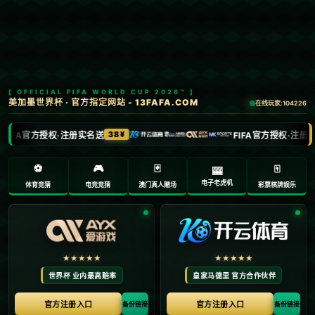
公司新闻
行业资讯