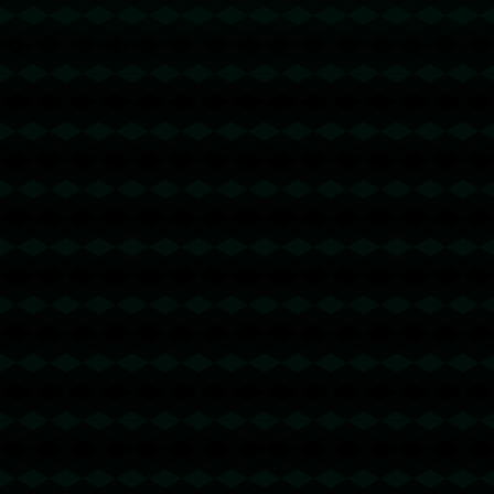
---
### **未来展望：勒莎娜的机会与挑战**
虽然此次比赛以失利告终，但可以看出勒莎娜仍具备很大
了迅速的反应和扎实的基本功，这一点获得了现场不少球迷的
练，并在战术上维持**稳定性与突破能力的平衡**，勒莎娜仍
比于个人技术，她的心态调整与临场应变能力将是决定大赛成
然而，目前形势对于大马队来说已经非常不利。印尼队以2
表现出绝对优势，大马队几乎没有翻盘的余地。这样的结果无
示：只有在全方位提高选手实力和团队协作能力，才能在国际
争。