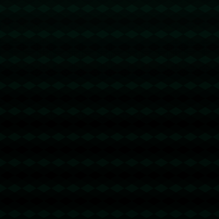
为了走出进球荒，凯恩可以考虑几个方面的调整。首先，
队支持将是关键。其次，凯恩可以通过分析比赛录像，反思自
佳化方案。此外，与教练组沟通，适当调整战术角色，也能帮
总之，虽然凯恩目前面临射门靴遗失的窘境，但*历史与现
的。只要保持积极的态度和不断的自我调整，凯恩完全有能力
们带来更多精彩的时刻。