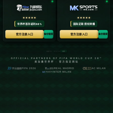
新闻动态
凯恩遗失射门靴！已连续5场比赛
发布日期：2026-08-06
**凯恩遗失射门靴！已连续5场比赛没有运动战进球**—
迷和评论家的关注。对于一位像哈里·凯恩这样足球界的超级巨
值得深思的问题。这篇文章将深入探讨凯恩近期状态的下滑以
*在引发广泛讨论之前，我们应该首先理解这一现象的背后故
队和托特纳姆热刺队的王牌前锋，一直以来以其敏锐的射门能