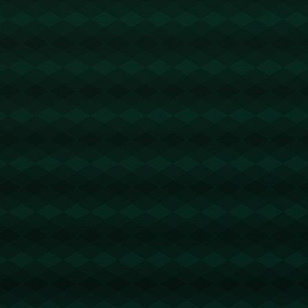
，再加上国内球员状态参差不齐，中超球队在亚冠的竞争力不容乐观。
用发挥和本土球员技术细腻度上都有明显差距**。在本场比赛中，泰
他们难以在场上创造有效威胁。
同时，需要注意的是，日本劲旅不仅依靠外援强势崛起，更重视本
和反击中体现得淋漓尽致。而相比之下，泰山队的年轻球员在经验和
露出缺乏应变机制的问题。
### **数据揭示问题：四场比赛仅一胜令人堪忧**  