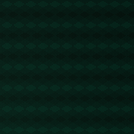
>
首页
新闻动态
场被日本劲旅压制.
，中超传统劲旅山东泰山队却在本赛季亚冠的比
**遭受惨败，还因此跌入小组倒数第三的位置。这
层敲响了警钟。