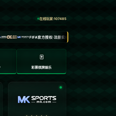
们
产品服务
新闻资讯
联系方式