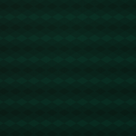
### **泰山队失利的背后：实力差距成为关键命门**  
**"0-4"的比分不仅体现了双方在技战术水平上的差距，也折射出
的组织能力、快速的反击和精准的战术执行力著称，而泰山队在与日
赛中，泰山队的中后场明显被压制，失误频频，进攻端更是鲜有亮点
的溃败，更是心理层面上的全面下风。
一个显而易见的例子就在于中场控制。比赛过程中，日本球队成功
半场27分钟左右，对手通过一次快速反击攻破泰山队防线，令其陷入
的整体战术部署是否匹配对手的节奏。**
### **中国球队的共同难题：外援政策与本土球员状态**  
泰山队本场比赛的失利，某种程度上也折射了当前中超球队在亚冠