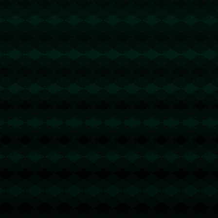
不同队伍的特点调整策略。而反观泰山队，**球队在进攻套路与防守
中国球队如广州队、北京国安近年对阵日韩俱乐部时也屡屡出现，可