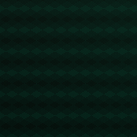
整
作
让
控
暴