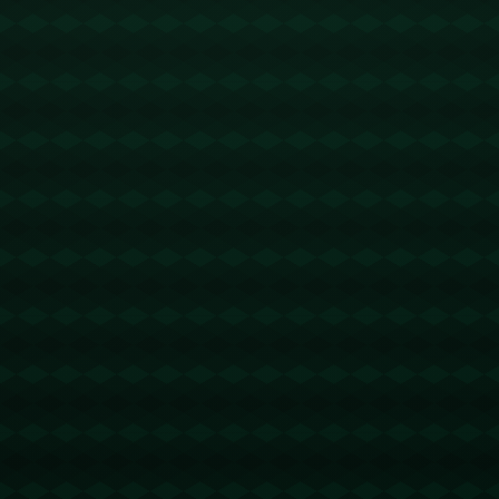
**“热心市民”王楚钦的独特风格**是他在社交媒体上大受
场激烈比赛中，王楚钦以一种幽默却又专业的语气，直言不讳地
暂停啊？”这一句话不仅体现了他对比赛的极高关注度，也揭示