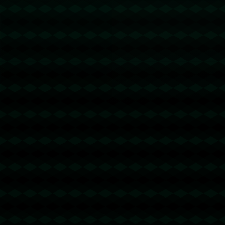
赛体验。以往球迷的声音可能只能通过赛场上的呐喊传递给球
一位观众提供了一个平台，通过快速分享和互动，他们的声音
促使球队和教练更重视公众观点，可能在某种程度上影响了**赛
从王楚钦的例子中我们不难感受到，现代球迷已经不再是
丰富了**体育文化的多样性**。像王楚钦这样的“热心市民”在