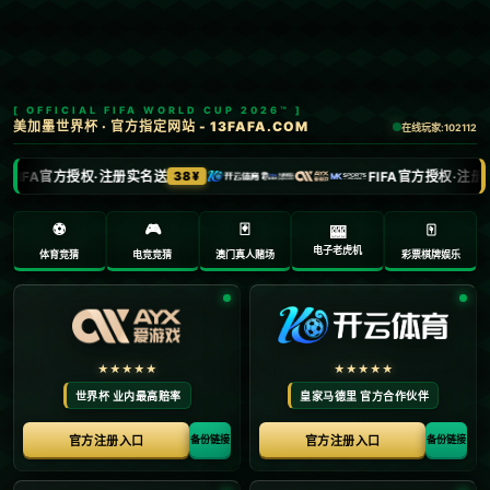
公司新闻
行业资讯