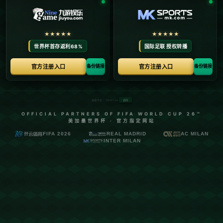
新闻动态
热心市民王楚钦上线！王楚钦看比赛不忘
叫暂停啊.
发布日期：2026-08-08
在现代体育竞技的世界里，观众不仅仅是单纯的观看者，
意见、呐喊甚至在网络上的评论，常常会对比赛的氛围产生重要
*“热心市民”王楚钦**。他的观赛风格，尤其是他对场上形势的
议，总是让人耳目一新。本文将围绕王楚钦在观看广东球队比
平台影响比赛，并引发更多人对比赛策略的深思。