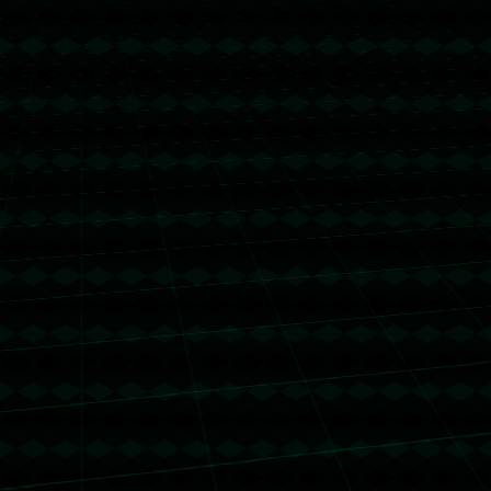
一道独特的风景线。通过这样的参与，球迷们不仅享受了看球
互动的社区，推动体育文化的发展。王楚钦的调侃式建议不仅丰
*每个球迷都是比赛的一部分**。
上一篇:
布朗：蒙克缺陣不影響聯盟繼續 比賽需要其他球員挺身而
出.
下一篇:
徐杰谈备战日本男篮：每个人都恢复得很好，队里的气氛
也非常好.
关于我们
产品服务
新闻资讯
联系方式
Copyright 2024
南宫NG·28(中国区)相信品牌力量有限公司
All Rights
by
南宫ng28平台