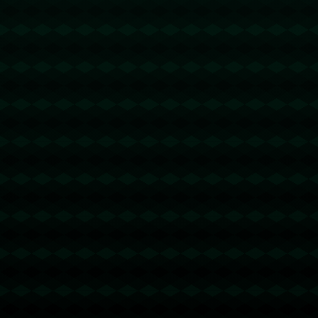
近年来，随着中国体育产业的发展，以及大满贯赛事中“中
少年群体中快速普及。2024年中国中学生网球联赛作为一个**
青少年能够在竞赛中找到人生目标、增强意志品质，同时也推
来自泉州本地的一位小学员家长分享道：“这样的比赛对孩
在高水平竞争中学会承担失败，同时也体验一起进步的成就感
会。”事实表明，这种立足青少年、培养网球精神的赛事活动，
来希望。
### **科技与赛事结合，打造全新观赛体验**  
令人瞩目的是，本次联赛还融入了许多创新元素。赛事组织
析，为观众呈现直观、精准的比赛画面。不仅如此，参赛选手
图等关键数据，都通过电子设备进行自动采集。这些科技手段
性，更为选手提供了精准的数据反馈，帮助他们不断提高竞技