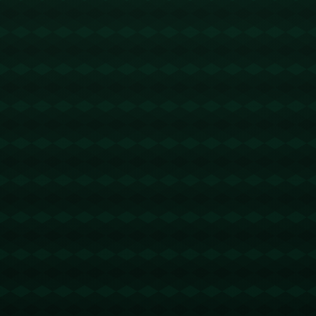
### **夺冠之争：精彩对决见证年轻人的成长**  
本次比赛亮点之一在于竞争的激烈性。进入决赛的选手们
佼者。在男子单打项目中，河南选手李晨宇以超凡的爆发力与
的桂冠则被来自江苏的张佳音摘得，她凭借细腻的技巧和稳定
出。值得一提的是，张佳音在半决赛中遭遇了赛点危机，却依
为了本次联赛的**“抗压女王”**。  
在团体赛中，广州外国语学校的代表队表现尤为亮眼。他
契配合和科学战术赢得了比赛的胜利。这也是学校长期注重体
果之一。**从个人拼搏到团队协作，比赛充分体现了青春赛场的
### **网球热潮：推动青少年体育的进一步发展**  