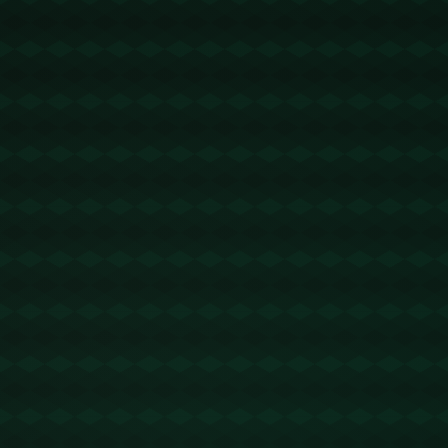
### **泉州：中学生网球梦想启航的福地**  
作为东南沿海一座历史与现代交融的城市，泉州用其优美
联赛提供了极佳的赛事支持。此次比赛吸引了来自全国不同地
赛，他们用汗水书写青春，用拼搏诠释梦想。**泉州，不仅仅
些年轻球员逐梦网球的重要加油站。**  