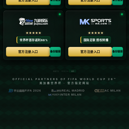
新闻动态
那些默默強大的人（二十
发布日期：2026-08-07
**那些默默强大的人：平凡中的不凡**