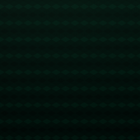
尼斯在近期的表现也值得关注。尽管他们在赛季初期经历
稳健，特别是在客场的顽强防守让对手有所忌惮。然而，面对
的战术才能打破对手的主场心理优势。
**历史交锋记录**是我们分析这场比赛的重要依据之一。
了较为明显的优势。这不仅可以归因于摩纳哥强大的攻击线，
士气息息相关。尼斯虽然也有过几次不错的表现，但整体战绩
在这场比赛中，摩纳哥的战术选择可能会是决定性因素。他们