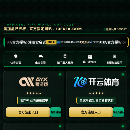
公司新闻
行业资讯